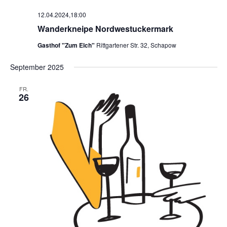
e
12.04.2024,18:00
n
Wanderkneipe Nordwestuckermark
,
N
Gasthof "Zum Elch"
Rittgartener Str. 32, Schapow
a
v
September 2025
i
FR.
g
26
a
t
i
o
n