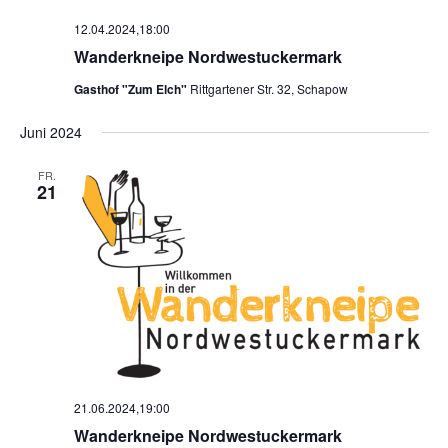
e
12.04.2024,18:00
n
Wanderkneipe Nordwestuckermark
,
N
Gasthof "Zum Elch"
Rittgartener Str. 32, Schapow
a
v
Juni 2024
i
FR.
g
21
a
t
i
o
n
21.06.2024,19:00
Wanderkneipe Nordwestuckermark