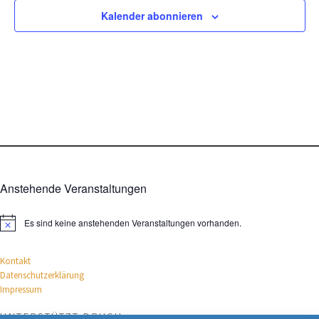
Kalender abonnieren
Anstehende Veranstaltungen
Es sind keine anstehenden Veranstaltungen vorhanden.
H
i
n
Kontakt
w
e
Datenschutz­erklärung
i
Impressum
s
UNTERSTÜTZT DRUCH: