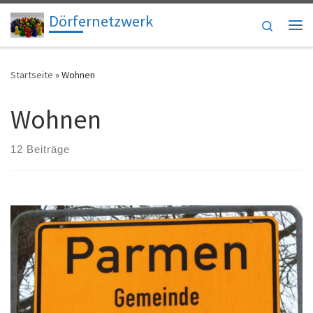
Dörfernetzwerk
Zum Inhalt springen
Search
Me
Startseite
»
Wohnen
Wohnen
12 Beiträge