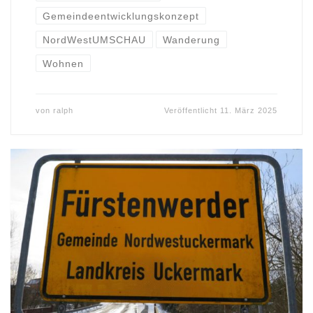
Gemeindeentwicklungskonzept
NordWestUMSCHAU
Wanderung
Wohnen
von
ralph
Veröffentlicht
11. März 2025