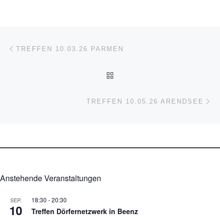
Beitragsnavigation
Vorheriger Beitrag
TREFFEN 10.03.26 PARMEN
ZURÜCK ZUR BEITRAGSL
Nä
TREFFEN 10.05.26 ARENDSEE
Anstehende Veranstaltungen
18:30
-
20:30
SEP.
10
Treffen Dörfernetzwerk in Beenz