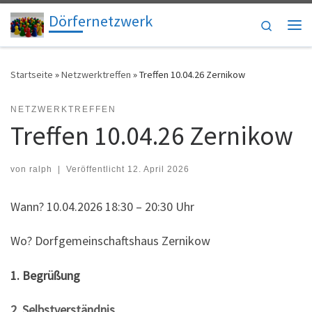
Dörfernetzwerk
Zum Inhalt springen
Search
Me
Startseite
»
Netzwerktreffen
»
Treffen 10.04.26 Zernikow
NETZWERKTREFFEN
Treffen 10.04.26 Zernikow
von
ralph
|
Veröffentlicht
12. April 2026
Wann? 10.04.2026 18:30 – 20:30 Uhr
Wo? Dorfgemeinschaftshaus Zernikow
1. Begrüßung
2. Selbstverständnis