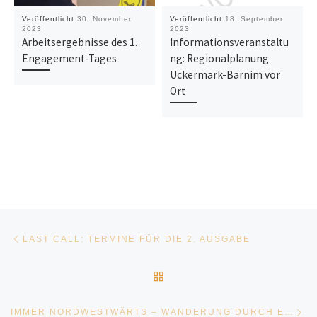
Veröffentlicht
30. November
Veröffentlicht
18. September
2023
2023
Arbeitsergebnisse des 1.
Informationsveranstaltu
Engagement-Tages
ng: Regionalplanung
Uckermark-Barnim vor
Ort
Beitragsnavigation
Vorheriger Beitrag
LAST CALL: TERMINE FÜR DIE 2. AUSGABE
ZURÜCK ZUR BEITRAGSL
Nä
IMMER NORDWESTWÄRTS – WANDERUNG DURCH EINE UNBEKANNTE SCHÖNHEIT