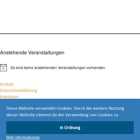
Anstehende Veranstaltungen
Es sind keine anstehenden Veranstaltungen vorhanden.
H
i
n
Kontakt
w
e
Datenschutz­erklärung
i
Impressum
s
Diese Website verwendet Cookies. Durch die weitere Nutzung
UNTERSTÜTZT DRUCH:
dieser Website stimmst du der Verwendung von Cookies zu.
In Ordnung
Mehr Informationen